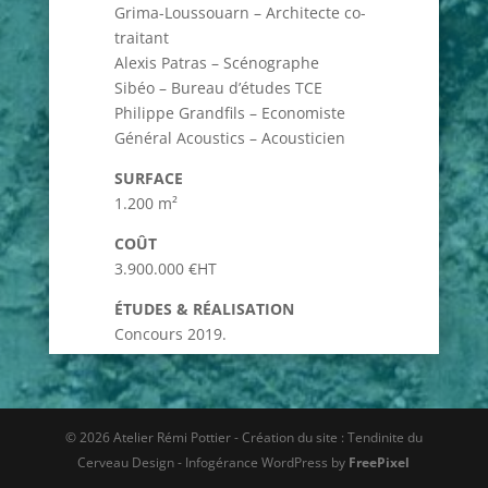
Grima-Loussouarn – Architecte co-
traitant
Alexis Patras – Scénographe
Sibéo – Bureau d’études TCE
Philippe Grandfils – Economiste
Général Acoustics – Acousticien
SURFACE
1.200 m²
COÛT
3.900.000 €HT
ÉTUDES & RÉALISATION
Concours 2019.
© 2026 Atelier Rémi Pottier - Création du site : Tendinite du
Cerveau Design - Infogérance WordPress by
FreePixel