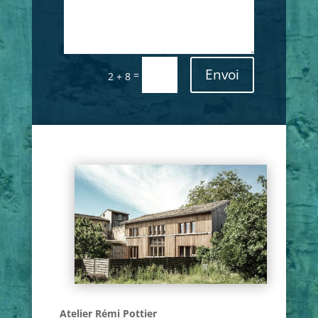
Envoi
=
2 + 8
Atelier Rémi Pottier