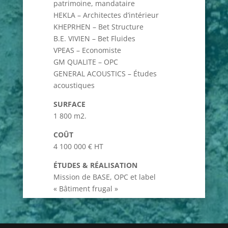
patrimoine, mandataire
HEKLA – Architectes d’intérieur
KHEPRHEN – Bet Structure
B.E. VIVIEN – Bet Fluides
VPEAS – Economiste
GM QUALITE – OPC
GENERAL ACOUSTICS – Études
acoustiques
SURFACE
1 800 m2.
COÛT
4 100 000 € HT
ÉTUDES & RÉALISATION
Mission de BASE, OPC et label
« Bâtiment frugal »